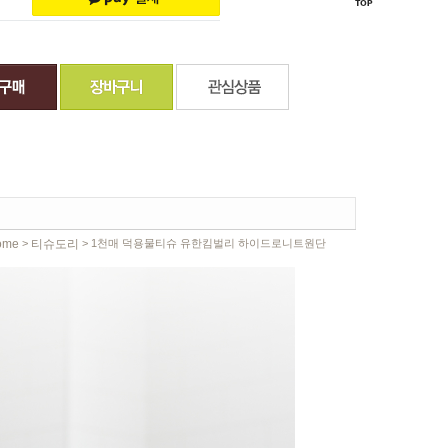
ome
티슈도리
>
> 1천매 덕용물티슈 유한킴벌리 하이드로니트원단