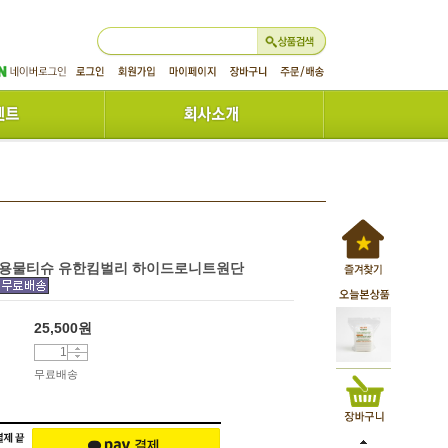
덕용물티슈 유한킴벌리 하이드로니트원단
25,500
원
무료배송